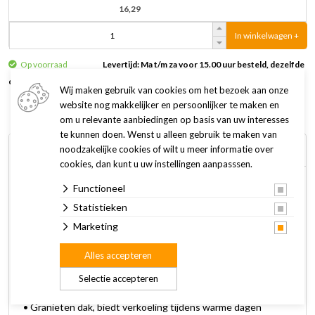
16,29
In winkelwagen +
Op voorraad
Levertijd: Ma t/m za voor 15.00 uur besteld, dezelfde
dag verzonden
Wij maken gebruik van cookies om het bezoek aan onze
website nog makkelijker en persoonlijker te maken en
om u relevante aanbiedingen op basis van uw interesses
te kunnen doen. Wenst u alleen gebruik te maken van
Omschrijving
Specificaties
noodzakelijke cookies of wilt u meer informatie over
cookies, dan kunt u uw instellingen aanpasssen.
Functioneel
Bied jouw knaagdier wat verkoeling tijdens warme
zomerdagen, met het Beeztees Knaagdier Koelhuisje Cico!
Statistieken
Dit houten huisje heeft namelijk een granieten koelsteen als
Marketing
dak. Deze steen blijft lekker koel, waardoor ook het huisje aan
Alles accepteren
de binnenkant lekker koel blijft.
Selectie accepteren
Kenmerken:
• Granieten dak, biedt verkoeling tijdens warme dagen