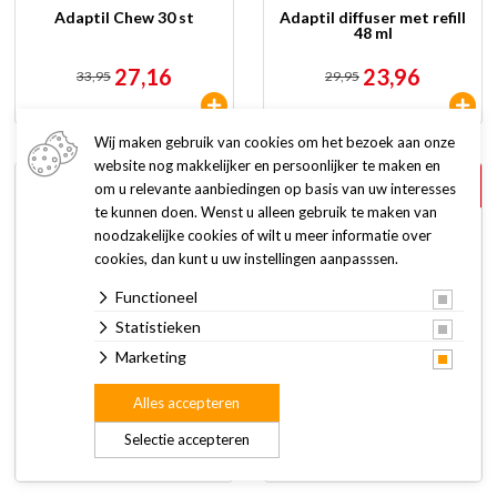
Adaptil Chew 30 st
Adaptil diffuser met refill
48 ml
27,16
23,96
33,95
29,95
Wij maken gebruik van cookies om het bezoek aan onze
website nog makkelijker en persoonlijker te maken en
20%
20%
om u relevante aanbiedingen op basis van uw interesses
korting
korting
te kunnen doen. Wenst u alleen gebruik te maken van
noodzakelijke cookies of wilt u meer informatie over
cookies, dan kunt u uw instellingen aanpasssen.
Functioneel
Statistieken
Marketing
Adaptil halsband M/L
Adaptil halsband S/M 37,5
70 cm
cm
Alles accepteren
27,96
23,96
34,95
29,95
Selectie accepteren